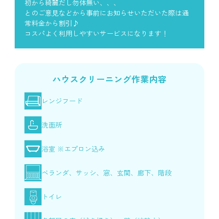
初から綺麗だし勿体無い、、、
とのご意見などから事前にお知らせいただいた際は通
常料金から割引♪
コスパよく利用しやすいサービスになります！
ハウスクリーニング作業内容
レンジフード
洗面所
浴室 ※エプロン込み
ベランダ、サッシ、窓、玄関、廊下、階段
トイレ