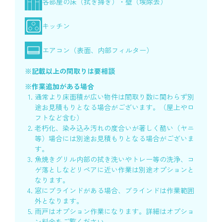
各部屋の床（拭き掃き）・壁（埃除去）
キッチン
エアコン（表面、内部フィルター）
※記載以上の間取りは要相談
※作業追加がある場合
通常より床面積が広い物件は間取り数に関わらず別
途お見積もりとなる場合がございます。（屋上やロ
フトなど含む）
老朽化、染み込み汚れの度合いが著しく酷い（ヤニ
等）場合には別途お見積もりとなる場合がございま
す。
魚焼きグリル内部の拭き洗いやトレー等の洗浄、コ
ゲ落としなどリペアに近い作業は別途オプションと
なります。
窓にブラインドがある場合、ブラインドは作業範囲
外となります。
雨戸はオプション作業になります。詳細はオプショ
ン料金をご覧ください。