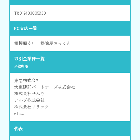
T8012403005930
FC支店一覧
相模原支店 掃除屋おっくん
取引企業様一覧
※敬称略
東急株式会社
大東建託パートナーズ株式会社
株式会社せんり
アルプ株式会社
株式会社リリック
etc...
代表